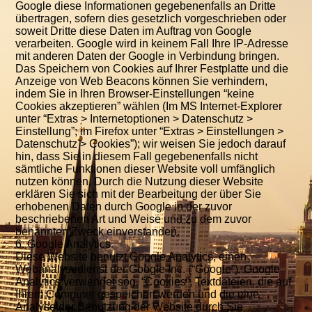
Google diese Informationen gegebenenfalls an Dritte
übertragen, sofern dies gesetzlich vorgeschrieben oder
soweit Dritte diese Daten im Auftrag von Google
verarbeiten. Google wird in keinem Fall Ihre IP-Adresse
mit anderen Daten der Google in Verbindung bringen.
Das Speichern von Cookies auf Ihrer Festplatte und die
Anzeige von Web Beacons können Sie verhindern,
indem Sie in Ihren Browser-Einstellungen “keine
Cookies akzeptieren” wählen (Im MS Internet-Explorer
unter “Extras > Internetoptionen > Datenschutz >
Einstellung”; im Firefox unter “Extras > Einstellungen >
Datenschutz > Cookies”); wir weisen Sie jedoch darauf
hin, dass Sie in diesem Fall gegebenenfalls nicht
sämtliche Funktionen dieser Website voll umfänglich
nutzen können. Durch die Nutzung dieser Website
erklären Sie sich mit der Bearbeitung der über Sie
erhobenen Daten durch Google in der zuvor
beschriebenen Art und Weise und zu dem zuvor
benannten Zweck einverstanden.
6. Google Analytics
Diese Website benutzt Google Analytics, einen
Webanalysedienst der Google Inc. (“Google”). Google
Analytics verwendet sog. “Cookies”, Textdateien, die auf
Ihrem Computer gespeichert werden und die eine
Analyse der Benutzung der Website durch Sie