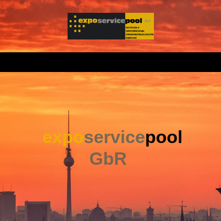
expo
service
pool
GbR