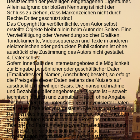
Besitzrechten der jeweiligen eingetragenen Eigentümer.
Allein aufgrund der bloßen Nennung ist nicht der
Schluss zu ziehen, dass Markenzeichen nicht durch
Rechte Dritter geschützt sind!
Das Copyright für veröffentlichte, vom Autor selbst
erstellte Objekte bleibt allein beim Autor der Seiten. Eine
Vervielfältigung oder Verwendung solcher Grafiken,
Tondokumente, Videosequenzen und Texte in anderen
elektronischen oder gedruckten Publikationen ist ohne
ausdrückliche Zustimmung des Autors nicht gestattet.
4. Datenschutz
Sofern innerhalb des Internetangebotes die Möglichkeit
zur Eingabe persönlicher oder geschäftlicher Daten
(Emailadressen, Namen, Anschriften) besteht, so erfolgt
die Preisgabe dieser Daten seitens des Nutzers auf
ausdrücklich freiwilliger Basis. Die Inanspruchnahme
und Bezahlung aller angebotenen Dienste ist – soweit
technisch möglich und zumutbar – auch ohne Angabe
solcher Daten bzw. unter Angabe anonymisierter Daten
oder eines Pseudonyms gestattet. Die Nutzung der im
Rahmen des Impressums oder vergleichbarer Angaben
veröffentlichten Kontaktdaten wie Postanschriften,
Telefon- und Faxnummern sowie Emailadressen durch
Dritte zur Übersendung von nicht ausdrücklich
angeforderten Informationen ist nicht gestattet.