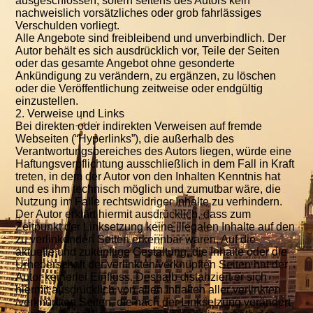
ausgeschlossen, sofern seitens des Autors kein
nachweislich vorsätzliches oder grob fahrlässiges
Verschulden vorliegt.
Alle Angebote sind freibleibend und unverbindlich. Der
Autor behält es sich ausdrücklich vor, Teile der Seiten
oder das gesamte Angebot ohne gesonderte
Ankündigung zu verändern, zu ergänzen, zu löschen
oder die Veröffentlichung zeitweise oder endgültig
einzustellen.
2. Verweise und Links
Bei direkten oder indirekten Verweisen auf fremde
Webseiten (“Hyperlinks”), die außerhalb des
Verantwortungsbereiches des Autors liegen, würde eine
Haftungsverpflichtung ausschließlich in dem Fall in Kraft
treten, in dem der Autor von den Inhalten Kenntnis hat
und es ihm technisch möglich und zumutbar wäre, die
Nutzung im Falle rechtswidriger Inhalte zu verhindern.
Der Autor erklärt hiermit ausdrücklich, dass zum
Zeitpunkt der Linksetzung keine illegalen Inhalte auf den
zu verlinkenden Seiten erkennbar waren. Auf die
aktuelle und zukünftige Gestaltung, die Inhalte oder die
Urheberschaft der verlinkten/verknüpften Seiten hat der
Autor keinerlei Einfluss. Deshalb distanziert er sich
hiermit ausdrücklich von allen Inhalten aller verlinkten
/verknüpften Seiten, die nach der Linksetzung verändert