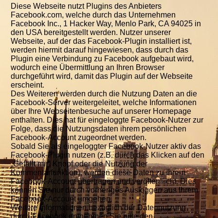
Diese Webseite nutzt Plugins des Anbieters
Facebook.com, welche durch das Unternehmen
Facebook Inc., 1 Hacker Way, Menlo Park, CA 94025 in
den USA bereitgestellt werden. Nutzer unserer
Webseite, auf der das Facebook-Plugin installiert ist,
werden hiermit darauf hingewiesen, dass durch das
Plugin eine Verbindung zu Facebook aufgebaut wird,
wodurch eine Übermittlung an Ihren Browser
durchgeführt wird, damit das Plugin auf der Webseite
erscheint.
Des Weiteren werden durch die Nutzung Daten an die
Facebook-Server weitergeleitet, welche Informationen
über Ihre Webseitenbesuche auf unserer Homepage
enthalten. Dies hat für eingeloggte Facebook-Nutzer zur
Folge, dass die Nutzungsdaten ihrem persönlichen
Facebook-Account zugeordnet werden.
Sobald Sie als eingeloggter Facebook-Nutzer aktiv das
Facebook-Plugin nutzen (z.B. durch das Klicken auf den
„Gefällt mir“ Knopf oder die Nutzung der
Kommentarfunktion), werden diese Daten zu Ihrem
Facebook-Account übertragen und veröffentlicht. Dies
können Sie nur durch vorheriges Ausloggen aus Ihrem
Facebook-Account umgehen.
Weitere Informationen bezüglich der Datennutzung
durch Facebook entnehmen Sie bitte den