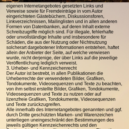
wurden. Diese Feststellung gilt für alle innerhalb des
eigenen Internetangebotes gesetzten Links und
Verweise sowie für Fremdeinträge in vom Autor
eingerichteten Gästebüchern, Diskussionsforen,
Linkverzeichnissen, Mailinglisten und in allen anderen
Formen von Datenbanken, auf deren Inhalt externe
Schreibzugriffe möglich sind. Für illegale, fehlerhafte
oder unvollständige Inhalte und insbesondere für
Schäden, die aus der Nutzung oder Nichtnutzung
solcherart dargebotener Informationen entstehen, haftet
allein der Anbieter der Seite, auf welche verwiesen
wurde, nicht derjenige, der über Links auf die jeweilige
Veröffentlichung lediglich verweist.
3. Urheber- und Kennzeichenrecht
Der Autor ist bestrebt, in allen Publikationen die
Urheberrechte der verwendeten Bilder, Grafiken,
Tondokumente, Videosequenzen und Texte zu beachten,
von ihm selbst erstellte Bilder, Grafiken, Tondokumente,
Videosequenzen und Texte zu nutzen oder auf
lizenzfreie Grafiken, Tondokumente, Videosequenzen
und Texte zurückzugreifen.
Alle innerhalb des Internetangebotes genannten und ggf.
durch Dritte geschützten Marken- und Warenzeichen
unterliegen uneingeschränkt den Bestimmungen des
jeweils gültigen Kennzeichenrechts und den