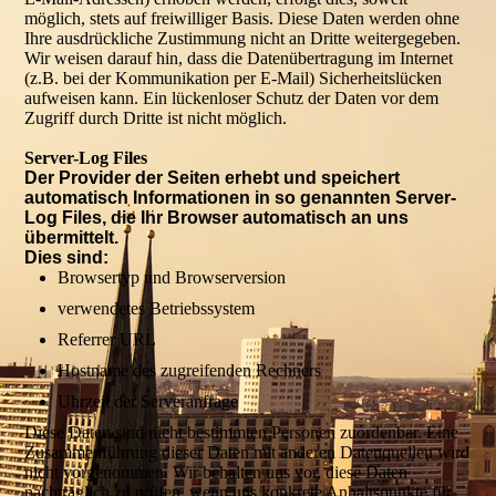
möglich, stets auf freiwilliger Basis. Diese Daten werden ohne
Ihre ausdrückliche Zustimmung nicht an Dritte weitergegeben.
Wir weisen darauf hin, dass die Datenübertragung im Internet
(z.B. bei der Kommunikation per E-Mail) Sicherheitslücken
aufweisen kann. Ein lückenloser Schutz der Daten vor dem
Zugriff durch Dritte ist nicht möglich.
Server-Log Files
Der Provider der Seiten erhebt und speichert
automatisch Informationen in so genannten Server-
Log Files, die Ihr Browser automatisch an uns
übermittelt.
Dies sind:
Browsertyp und Browserversion
verwendetes Betriebssystem
Referrer URL
Hostname des zugreifenden Rechners
Uhrzeit der Serveranfrage
Diese Daten sind nicht bestimmten Personen zuordenbar. Eine
Zusammenführung dieser Daten mit anderen Datenquellen wird
nicht vorgenommen. Wir behalten uns vor, diese Daten
nachträglich zu prüfen, wenn uns konkrete Anhaltspunkte für