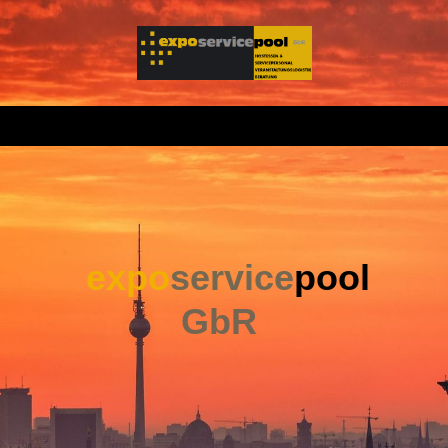
expo
service
pool
GbR