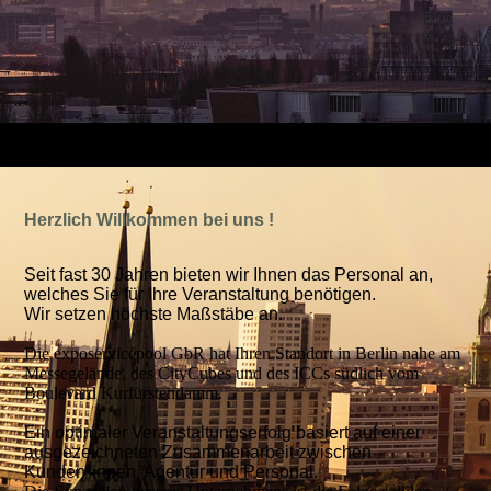
Herzlich Willkommen bei uns !
Seit fast 30 Jahren bieten wir Ihnen das Personal an,
welches Sie für Ihre Veranstaltung benötigen.
Wir setzen höchste Maßstäbe an.
Die exposervicepool GbR hat Ihren Standort in Berlin nahe am
Messegelände, des CityCubes und des ICCs südlich vom
Boulevard Kurfürstendamm.
Ein optimaler Veranstaltungserfolg basiert auf einer
ausgezeichneten Zusammenarbeit zwischen
Kunden*innen, Agentur und Personal.