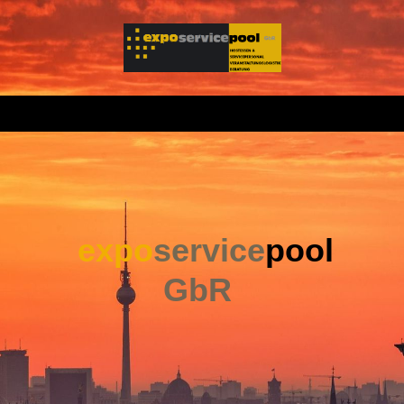
expo
service
pool
GbR