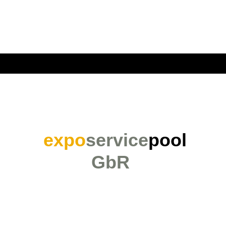
expo
service
pool
GbR