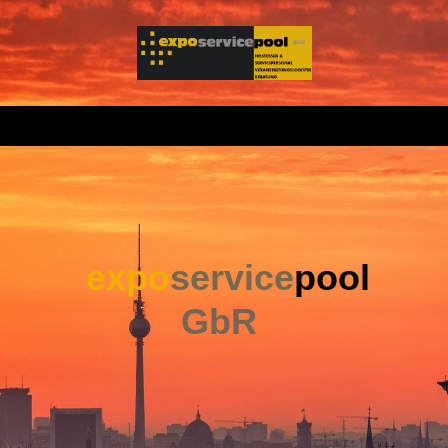
expo
service
pool
GbR