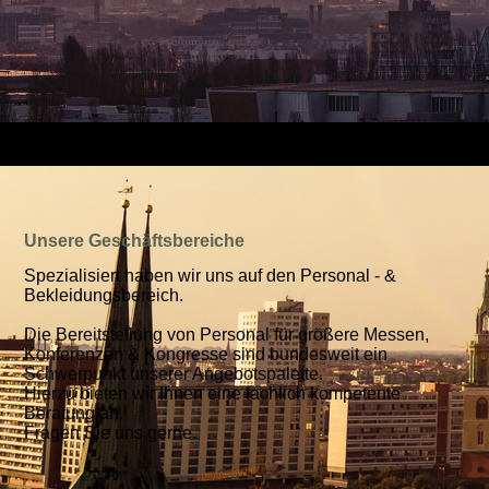
Unsere Geschäftsbereiche
Spezialisiert haben wir uns auf den Personal - &
Bekleidungsbereich.
Die Bereitstellung von Personal für größere Messen,
Konferenzen & Kongresse sind bundesweit ein
Schwerpunkt unserer Angebotspalette.
Hierzu bieten wir Ihnen eine fachlich kompetente
Beratung an.
Fragen Sie uns gerne.